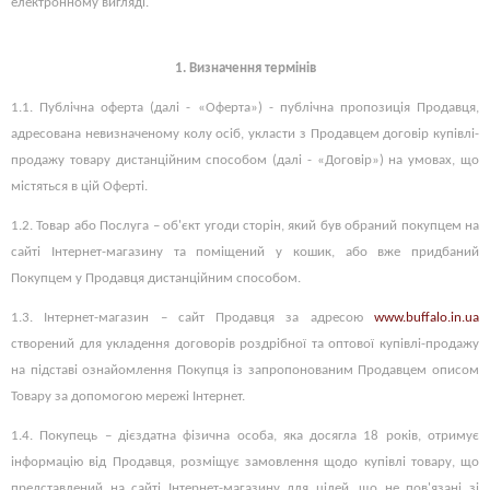
електронному вигляді.
1.
Визначення термінів
1.1.
Публічна оферта (далі - «Оферта») - публічна пропозиція Продавця,
адресована невизначеному колу осіб, укласти з Продавцем договір купівлі-
продажу товару дистанційним способом (далі - «Договір») на умовах, що
містяться в цій Оферті.
1.2. Товар або Послуга – об'єкт угоди сторін, який був обраний покупцем на
сайті Інтернет-магазину та поміщений у кошик, або вже придбаний
Покупцем у Продавця дистанційним способом.
1.3. Інтернет-магазин – сайт Продавця за адресою
www.buffalo.in.ua
створений для укладення договорів роздрібної та оптової купівлі-продажу
на підставі ознайомлення Покупця із запропонованим Продавцем описом
Товару за допомогою мережі Інтернет.
1.4. Покупець – дієздатна фізична особа, яка досягла 18 років, отримує
інформацію від Продавця, розміщує замовлення щодо купівлі товару, що
представлений на сайті Інтернет-магазину для цілей, що не пов'язані зі