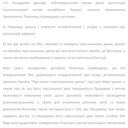
3.8.
Укладаючи Договір, тобто
акцептуючи умови даної пропозиції
(запропоновані умови придбання Товару), шляхом оформлення
Замовлення, Покупець підтверджує наступне:
а) Покупець цілком і повністю ознайомлений, і згоден з умовами цієї
пропозиції (оферти);
б) він дає дозвіл на збір, обробку та передачу персональних даних, дозвіл
на обробку персональних даних діє протягом усього терміну дії Договору, а
також протягом необмеженого терміну після закінчення його дії.
Крім цього, укладенням договору Покупець підтверджує, що він
повідомлений (без додаткового повідомлення) про права, встановлених
Законом України "Про захист персональних даних", про цілі збору даних, а
також про те, що його персональні дані передаються Продавцю з метою
можливості виконання умов цього Договору, можливості проведення
взаєморозрахунків, а також для отримання рахунків, актів та інших
документів.
Покупець також погоджується з тим, що Продавець має право
надавати доступ та передавати його персональні дані третім особам без
будь-яких додаткових повідомлень Покупця з метою виконання замовлення