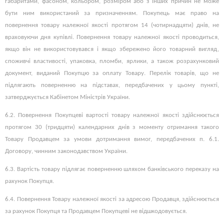
габаритами, фасоном, кольором, розміром або з інших причин не може
бути ним використаний за призначенням. Покупець має право на
повернення товару належної якості протягом 14 (чотирнадцяти) днів, не
враховуючи дня купівлі. Повернення товару належної якості проводиться,
якщо він не використовувався і якщо збережено його товарний вигляд,
споживчі властивості, упаковка, пломби, ярлики, а також розрахунковий
документ, виданий Покупцю за оплату Товару. Перелік товарів, що не
підлягають поверненню на підставах, передбачених у цьому пункті,
затверджується Кабінетом Міністрів України.
6.2. Повернення Покупцеві вартості товару належної якості здійснюється
протягом 30 (тридцяти) календарних днів з моменту отримання такого
Товару Продавцем за умови дотримання вимог, передбачених п. 6.1.
Договору, чинним законодавством України.
6.3. Вартість товару підлягає поверненню шляхом банківського переказу на
рахунок Покупця.
6.4. Повернення Товару належної якості за адресою Продавця, здійснюється
за рахунок Покупця та Продавцем Покупцеві не відшкодовується.