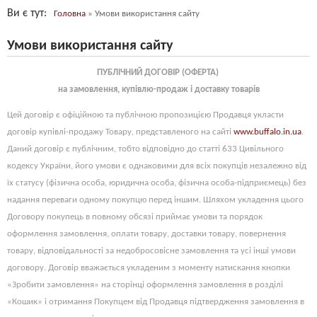
Ви є тут
Головна
»
Умови використання сайту
Умови використання сайту
ПУБЛІЧНИЙ ДОГОВІР (ОФЕРТА)
на замовлення, купівлю-продаж і доставку товарів
Цей договір є офіційною та публічною пропозицією Продавця укласти
договір купівлі-продажу Товару, представленого на сайті
www.buffalo.in.ua
.
Даний договір є публічним, тобто відповідно до статті 633 Цивільного
кодексу України, його умови є однаковими для всіх покупців незалежно від
їх статусу (фізична особа, юридична особа, фізична особа-підприємець) без
надання переваги одному покупцю перед іншим. Шляхом укладення цього
Договору покупець в повному обсязі приймає умови та порядок
оформлення замовлення, оплати товару, доставки товару, повернення
товару, відповідальності за недобросовісне замовлення та усі інші умови
договору. Договір вважається укладеним з моменту натискання кнопки
«
Зробити
замовлення» на сторінці оформлення замовлення в розділі
«Кошик» і отримання Покупцем від Продавця підтвердження замовлення в