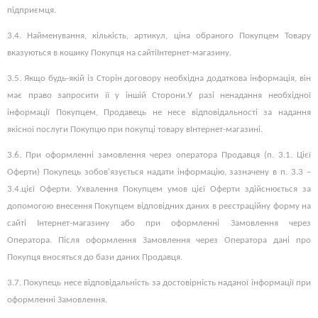
підприємця.
3.4.
Найменування, кількість, артикул, ціна обраного Покупцем Товару
вказуються в кошику Покупця на сайті
Інтернет-магазину.
3.5.
Якщо будь-якій із Сторін договору необхідна додаткова інформація, він
має право запросити її у іншій Сторони.
У разі ненадання необхідної
інформації Покупцем, Продавець не несе відповідальності за надання
якісної послуги Покупцю при покупці товару в
Інтернет-магазині.
3.6.
При оформленні замовлення через оператора Продавця (п. 3.1. Цієї
Оферти) Покупець зобов'язується надати інформацію, зазначену в п. 3.3 –
3.4.
цієї Оферти.
Ухвалення Покупцем умов цієї Оферти здійснюється за
допомогою внесення Покупцем відповідних даних в реєстраційну форму на
сайті
Інтернет-магазину
або при оформленні Замовлення через
Оператора.
Після оформлення Замовлення через Оператора дані про
Покупця вносяться до бази даних Продавця.
3.7.
Покупець несе відповідальність за достовірність наданої інформації при
оформленні Замовлення.