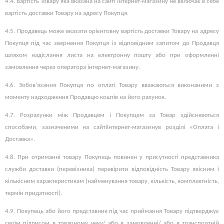
4.4. Вартість Товару яка вказана на сайті Інтернет-магазину не включає в себе
вартість доставки Товару на адресу Покупця.
4.5.
Продавець може вказати орієнтовну вартість доставки Товару на адресу
Покупця під час звернення Покупця із відповідним запитом до Продавця
шляхом надіслання листа на електронну пошту або при оформленні
замовлення через оператора інтернет-магазину.
4.6.
Зобов'язання Покупця по оплаті Товару вважаються виконаними з
моменту надходження Продавцю коштів на його рахунок.
4.7.
Розрахунки між Продавцем і Покупцем за Товар здійснюються
способами, зазначеними на сайті
Інтернет-магазину
в розділі «Оплата і
Доставка».
4.8.
При отриманні товару Покупець повинен у присутності представника
служби доставки (перевізника) перевірити відповідність Товару якісним і
кількісним характеристикам (найменування товару, кількість, комплектність,
термін придатності).
4.9.
Покупець або його представник під час приймання Товару підтверджує
своїм підписом в товарному чеку/ або в замовленні/ або в транспортній