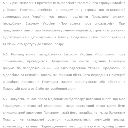
6.5. У разі виявлення протягом встановленого гарантійного строку недоліків
у Товарі, Покупець особисто, в порядку та у строки, що встановлені
законодавством України, має право пред'явити Продавцеві вимоги,
передбачені Законом України «Про захист прав споживачів». При
пред’явленні вимог про безоплатне усунення недоліків, строк на їх усунення
відраховується з дати отримання Товару Продавцем в своє розпорядження
та фізичного доступу до такого Товару.
6.6. Розгляд вимог, передбачених Законом України «Про захист прав
споживачів», провадиться Продавцем за умови надання Покупцем
документів, передбачених чинним законодавством України. Продавець не
відповідає за недоліки Товару, які виникли після його передання Покупцеві
внаслідок порушення Покупцем правил користування або зберігання
Товару, дій третіх осіб або непереборної сили.
6.7.
Покупець не має права відмовитися від товару належної якості, що має
індивідуально-визначені властивості, якщо зазначений товар може бути
використаний виключно Покупцем, який його придбав, (в т.ч. за бажанням
Покупця не стандартні розміри, характеристики, зовнішній вигляд,
комплектація та інше).
Підтвердженням того, що товар має індивідуально-