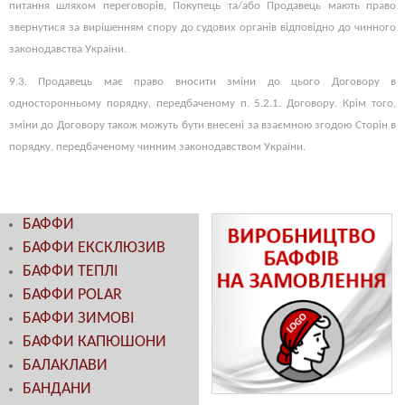
питання шляхом переговорів, Покупець та/або Продавець мають право
звернутися за вирішенням спору до судових органів відповідно до чинного
законодавства України.
9.3. Продавець має право вносити зміни до цього Договору в
односторонньому порядку, передбаченому п. 5.2.1. Договору. Крім того,
зміни до Договору також можуть бути внесені за взаємною згодою Сторін в
порядку, передбаченому чинним законодавством України.
БАФФИ
БАФФИ ЕКСКЛЮЗИВ
БАФФИ ТЕПЛІ
БАФФИ POLAR
БАФФИ ЗИМОВІ
БАФФИ КАПЮШОНИ
БАЛАКЛАВИ
БАНДАНИ