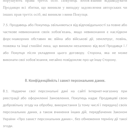
порушують права третіх осіб. Покупець зобов’язаний відшкодувати
Продавцю всі збитки, що виникли у випадку задоволення авторських чи
інших прав третіх осіб, які виникли з вини Покупця.
7.5.
Продавець або Покупець звільняються від відповідальності за повне або
часткове невиконання своїх зобов'язань, якщо невиконання є наслідком
форс-мажорних обставин як: війна або військові дії, землетрус, повінь,
пожежа та інші стихійні лиха, що виникли незалежно від волі Продавця і /
або Покупця після укладення цього договору.
Сторона, яка не може
виконати свої зобов'язання, негайно повідомляє про це іншу Сторону.
8. Конфіденційність і захист персональних даних.
8.1. Надаючи свої персональні дані на сайті Інтернет-магазину при
реєстрації або оформленні Замовлення, Покупець надає Продавцеві свою
добровільну згоду на обробку, використання (у тому числі і передачу) своїх
персональних даних, а також вчинення інших дій, передбачених Законом
України «Про захист персональних даних», без обмеження терміну дії такої
згоди.