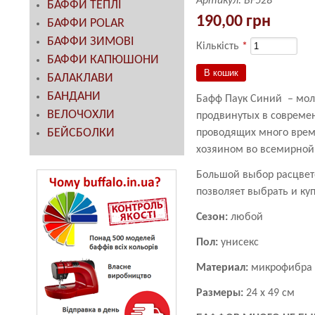
Артикул:
BF528
БАФФИ ТЕПЛІ
190,00 грн
БАФФИ POLAR
БАФФИ ЗИМОВІ
Кількість
*
БАФФИ КАПЮШОНИ
БАЛАКЛАВИ
БАНДАНИ
Бафф Паук Синий – мол
ВЕЛОЧОХЛИ
продвинутых в совреме
БЕЙСБОЛКИ
проводящих много време
хозяином во всемирной
Большой выбор расцвет
позволяет выбрать и ку
Сезон:
любой
Пол:
унисекс
Материал:
микрофибра
Размеры:
24 х 49 см