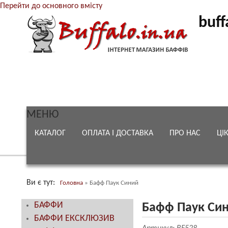
Перейти до основного вмісту
buff
МЕНЮ
КАТАЛОГ
ОПЛАТА І ДОСТАВКА
ПРО НАС
ЦІ
Ви є тут
Головна
»
Бафф Паук Синий
БАФФИ
Бафф Паук Си
БАФФИ ЕКСКЛЮЗИВ