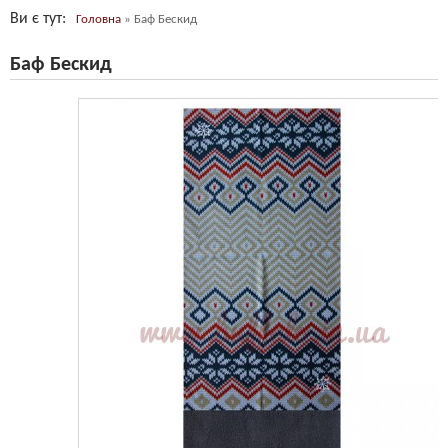
Ви є тут
Головна
»
Баф Бескид
Баф Бескид