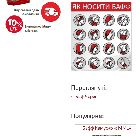
Переглянуті:
Баф Череп
Популярне:
Бафф Камуфляж ММ14