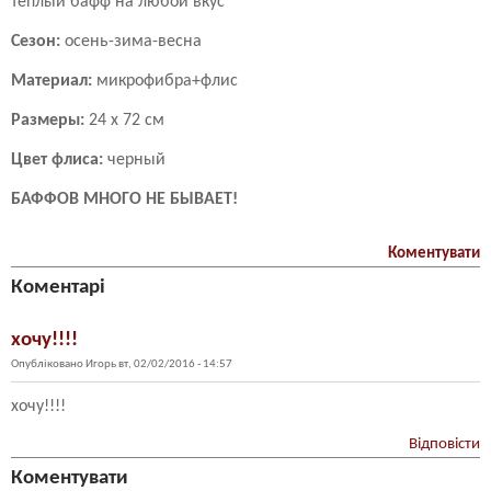
теплый бафф на любой вкус
Сезон:
осень-зима-весна
Материал:
микрофибра+флис
Размеры:
24 х 72 см
Цвет флиса:
черный
БАФФОВ МНОГО НЕ БЫВАЕТ!
Коментувати
Коментарі
хочу!!!!
Опубліковано
Игорь
вт, 02/02/2016 - 14:57
хочу!!!!
Відповісти
Коментувати