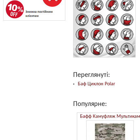
Переглянуті:
Баф Циклон Polar
Популярне:
Бафф Камуфляж ММ14
Бафф Камуфляж Мультика