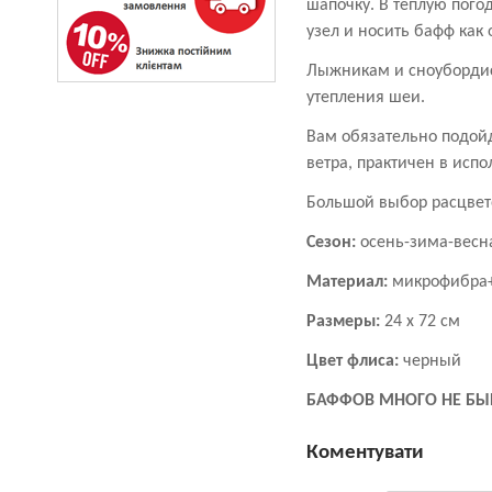
шапочку. В теплую пого
узел и носить бафф как
Лыжникам и сноубордис
утепления шеи.
Вам обязательно подойд
ветра, практичен в испо
Большой выбор расцвето
Сезон:
осень-зима-вес
Материал:
микрофибра
Размеры:
24 х 72 см
Цвет флиса:
черный
БАФФОВ МНОГО НЕ БЫ
Коментувати