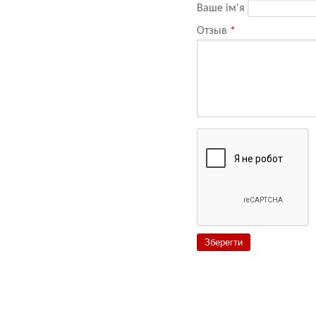
Ваше ім'я
Отзыв
*