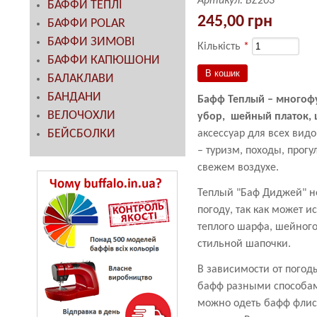
Артикул:
BZ203
БАФФИ ТЕПЛІ
245,00 грн
БАФФИ POLAR
БАФФИ ЗИМОВІ
Кількість
*
БАФФИ КАПЮШОНИ
БАЛАКЛАВИ
БАНДАНИ
Бафф Теплый – многоф
ВЕЛОЧОХЛИ
убор, шейный платок, 
БЕЙСБОЛКИ
аксессуар для всех видо
– туризм, походы, прогу
свежем воздухе.
Теплый "Баф Диджей" н
погоду, так как может и
теплого шарфа, шейного 
стильной шапочки.
В зависимости от погод
бафф разными способам
можно одеть бафф флис