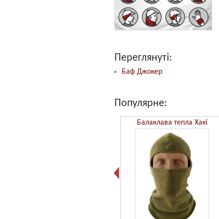
Переглянуті:
Баф Джокер
Популярне:
Бафф Камуфляж ММ14
Балаклава тепла Хакі