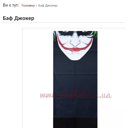
Ви є тут
Головна
»
Баф Джокер
Баф Джокер