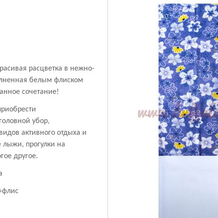
расивая расцветка в нежно-
олненная белым флиском
канное сочетание!
приобрести
оловной убор,
видов активного отдыха и
е лыжи, прогулки на
гое другое.
на
+флис