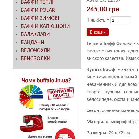
Артикул:
BZ339
БАФФИ ТЕПЛІ
245,00 грн
БАФФИ POLAR
БАФФИ ЗИМОВІ
Кількість
*
БАФФИ КАПЮШОНИ
БАЛАКЛАВИ
БАНДАНИ
Теплый Бафф Фиалки - к
ВЕЛОЧОХЛИ
фиолетовых тонах, доп
БЕЙСБОЛКИ
выского касества. Изыс
Купить Бафф
– значит 
многофункциональный г
незаменимый для всех 
спорта – туризм, горны
велосипеде, охота и мно
Сезон:
осень-зима-вес
Материал:
микрофибра
Размеры:
24 х 72 см