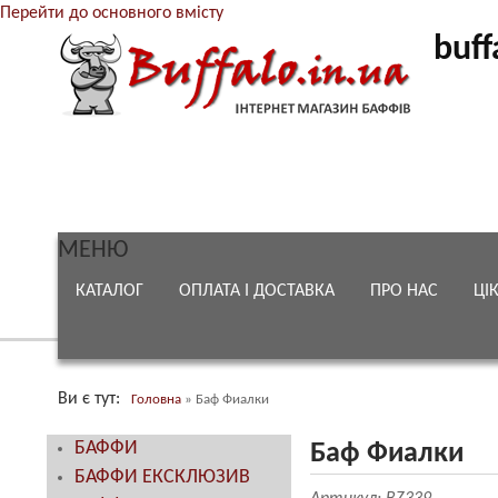
Перейти до основного вмісту
buff
МЕНЮ
КАТАЛОГ
ОПЛАТА І ДОСТАВКА
ПРО НАС
ЦІ
Ви є тут
Головна
»
Баф Фиалки
БАФФИ
Баф Фиалки
БАФФИ ЕКСКЛЮЗИВ