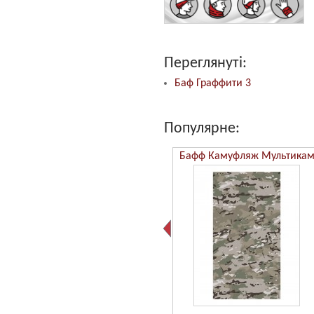
Переглянуті:
Баф Граффити 3
Популярне:
Бафф Камуфляж ММ14
Бафф Камуфляж Мультика