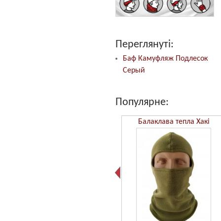
Переглянуті:
Баф Камуфляж Подлесок
Серый
Популярне:
Бафф Камуфляж ММ14
Балаклава тепла Хакі