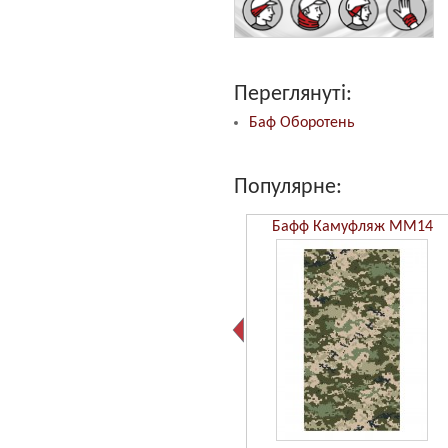
Переглянуті:
Баф Оборотень
Популярне:
Бафф Камуфляж ММ14