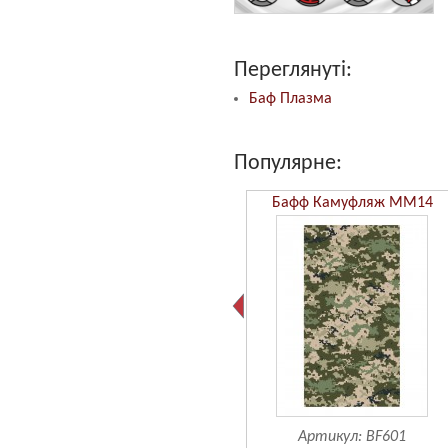
Переглянуті:
Баф Плазма
Популярне:
Бафф Камуфляж ММ14
Артикул:
BF601