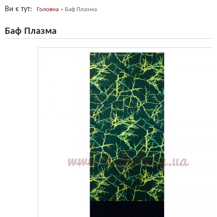
Ви є тут
Головна
»
Баф Плазма
Баф Плазма