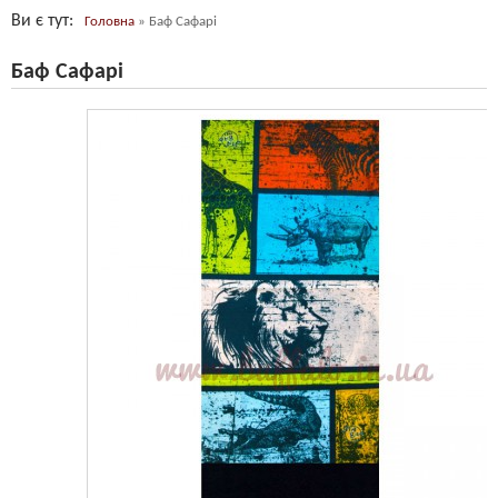
Ви є тут
Головна
»
Баф Сафарі
Баф Сафарі