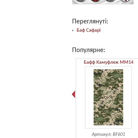
Переглянуті:
Баф Сафарі
Популярне:
Бафф Камуфляж ММ14
Артикул:
BF601