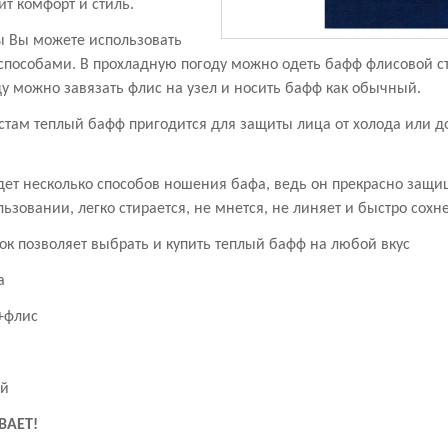
ит комфорт и стиль.
ы Вы можете использовать
пособами. В прохладную погоду можно одеть бафф флисовой ст
ду можно завязать флис на узел и носить бафф как обычный.
там теплый бафф пригодится для защиты лица от холода или д
ет несколько способов ношения бафа, ведь он прекрасно защищ
льзовании, легко стирается, не мнется, не линяет и быстро сохн
к позволяет выбрать и купить теплый бафф на любой вкус
на
+флис
ий
ВАЕТ!