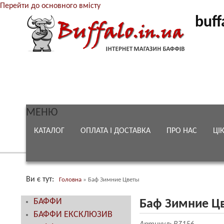
Перейти до основного вмісту
buff
МЕНЮ
КАТАЛОГ
ОПЛАТА І ДОСТАВКА
ПРО НАС
ЦІ
Ви є тут
Головна
»
Баф Зимние Цветы
БАФФИ
Баф Зимние Ц
БАФФИ ЕКСКЛЮЗИВ