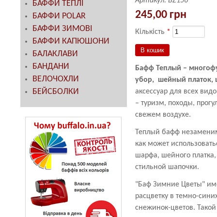
Артикул:
BZ156
БАФФИ ТЕПЛІ
245,00 грн
БАФФИ POLAR
БАФФИ ЗИМОВІ
Кількість
*
БАФФИ КАПЮШОНИ
БАЛАКЛАВИ
БАНДАНИ
Бафф Теплый – многоф
ВЕЛОЧОХЛИ
убор, шейный платок, 
БЕЙСБОЛКИ
аксессуар для всех видо
– туризм, походы, прогу
свежем воздухе.
Теплый бафф незаменим
как может использоватьс
шарфа, шейного платка, 
стильной шапочки.
"Баф Зимние Цветы" им
расцветку в темно-сини
снежинок-цветов. Такой