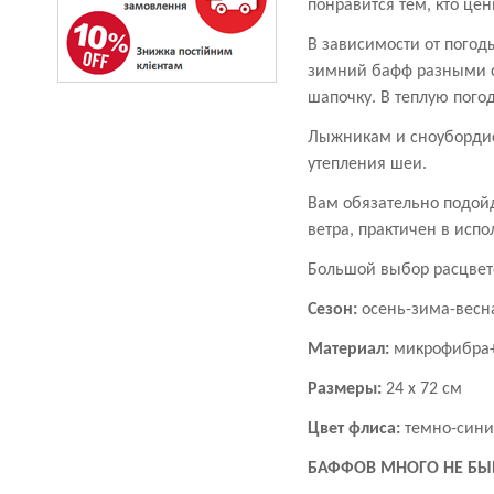
понравится тем, кто цен
В зависимости от погод
зимний бафф разными с
шапочку. В теплую пого
Лыжникам и сноубордис
утепления шеи.
Вам обязательно подойд
ветра, практичен в испо
Большой выбор расцвето
Сезон:
осень-зима-вес
Материал:
микрофибра
Размеры:
24 х 72 см
Цвет флиса:
темно-син
БАФФОВ МНОГО НЕ БЫ