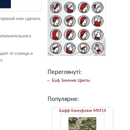
ороной или сделать
ополнительного
ает от солнца и
ет.
Переглянуті:
Баф Зимние Цветы
Популярне:
Бафф Камуфляж ММ14
Бафф