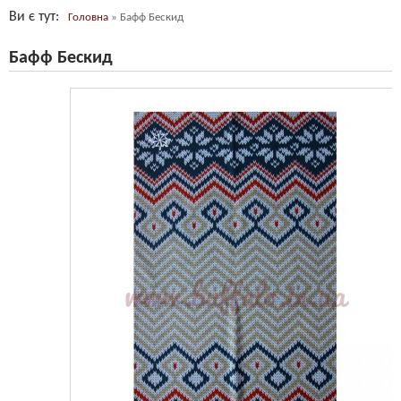
Ви є тут
Головна
»
Бафф Бескид
Бафф Бескид