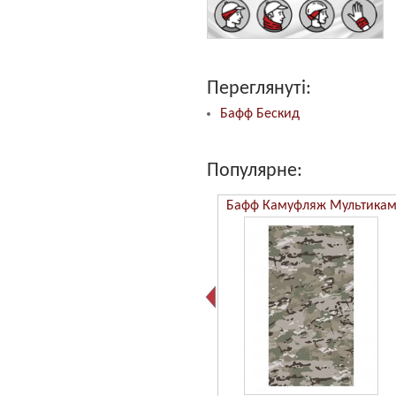
Переглянуті:
Бафф Бескид
Популярне:
Бафф Камуфляж ММ14
Бафф Камуфляж Мультика