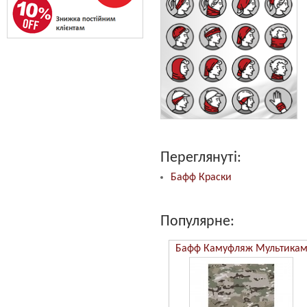
Переглянуті:
Бафф Краски
Популярне:
Бафф Камуфляж ММ14
Бафф Камуфляж Мультика