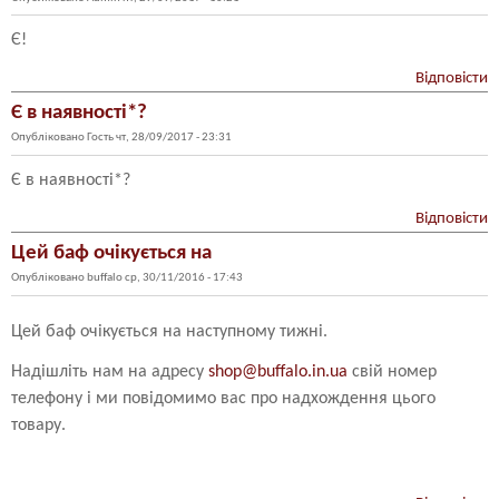
Є!
Відповісти
Є в наявності*?
Опубліковано
Гость
чт, 28/09/2017 - 23:31
Є в наявності*?
Відповісти
Цей баф очікується на
Опубліковано
buffalo
ср, 30/11/2016 - 17:43
Цей баф очікується на наступному тижні.
Надішліть нам на адресу
shop@buffalo.in.ua
свій номер
телефону і ми повідомимо вас про надхождення цього
товару.