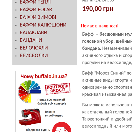
Артикул:
BF335
БАФФИ ТЕПЛІ
190,00 грн
БАФФИ POLAR
БАФФИ ЗИМОВІ
БАФФИ КАПЮШОНИ
Немає в наявності
БАЛАКЛАВИ
Бафф – бесшовный му
БАНДАНИ
головной убор, шейный
ВЕЛОЧОХЛИ
бандана.
Незаменимый а
БЕЙСБОЛКИ
активного отдыха и спор
прогулки на велосипеде
Бафф "Мороз Синий" пон
активные виды спорта и
одновременно спортивн
красивая изысканная ра
Вы можете использоват
как отдельный головной
Также тонкий и удобны
велосипедный или мото