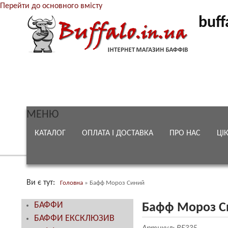
Перейти до основного вмісту
buff
МЕНЮ
КАТАЛОГ
ОПЛАТА І ДОСТАВКА
ПРО НАС
ЦІ
Ви є тут
Головна
»
Бафф Мороз Синий
БАФФИ
Бафф Мороз С
БАФФИ ЕКСКЛЮЗИВ