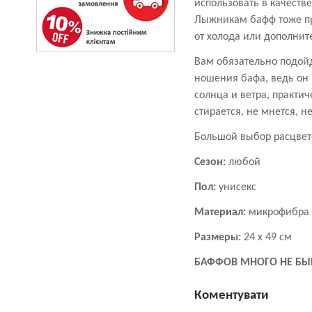
использовать в качеств
Лыжникам бафф тоже пр
от холода или дополнит
Вам обязательно подойд
ношения бафа, ведь он
солнца и ветра, практич
стирается, не мнется, н
Большой выбор расцвето
Сезон:
любой
Пол:
унисекс
Материал:
микрофибра
Размеры:
24 х 49 см
БАФФОВ МНОГО НЕ БЫ
Коментувати