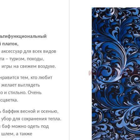
льтифункциональный
 платок,
ксессуар для всех видов
та – туризм, походы,
, игры на свежем воздухе.
равится тем, кто любит
 желает выглядеть
о и стильно. Очень
сцветка.
ь баффик весной и осенью,
 убор для сохранения тепла.
й баф можно одеть под
 шлем, а также