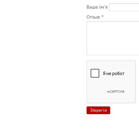
Ваше ім'я
Отзыв
*