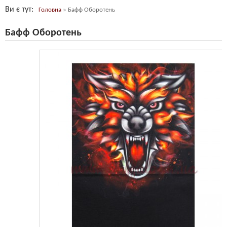
Ви є тут
Головна
»
Бафф Оборотень
Бафф Оборотень