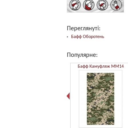
Переглянуті:
Бафф Оборотень
Популярне:
Бафф Камуфляж ММ14