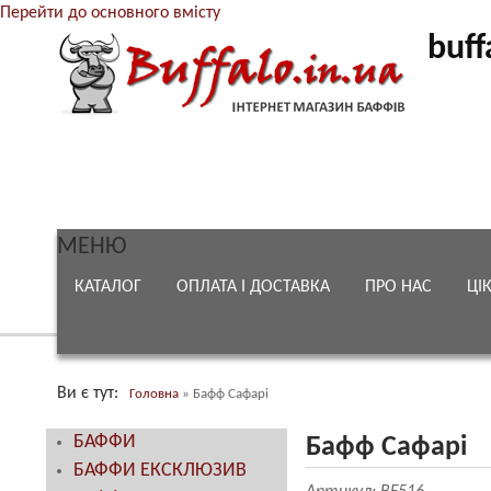
Перейти до основного вмісту
buff
МЕНЮ
КАТАЛОГ
ОПЛАТА І ДОСТАВКА
ПРО НАС
ЦІ
Ви є тут
Головна
»
Бафф Сафарі
БАФФИ
Бафф Сафарі
БАФФИ ЕКСКЛЮЗИВ