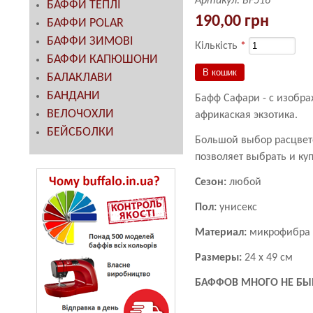
Артикул:
BF516
БАФФИ ТЕПЛІ
190,00 грн
БАФФИ POLAR
БАФФИ ЗИМОВІ
Кількість
*
БАФФИ КАПЮШОНИ
БАЛАКЛАВИ
БАНДАНИ
Бафф Сафари - с изобр
ВЕЛОЧОХЛИ
африкаская экзотика.
БЕЙСБОЛКИ
Большой выбор расцвет
позволяет выбрать и ку
Сезон:
любой
Пол:
унисекс
Материал:
микрофибра
Размеры:
24 х 49 см
БАФФОВ МНОГО НЕ БЫ