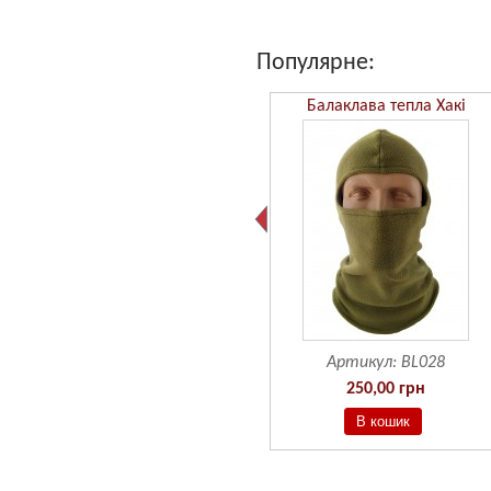
Популярне:
Бафф Камуфляж ММ14
Балаклава тепла Хакі
Артикул:
BF601
Артикул:
BL028
190,00 грн
250,00 грн