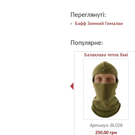
Переглянуті:
Бафф Зимний Гималаи
Популярне:
Бафф Камуфляж ММ14
Балаклава тепла Хакі
Артикул:
BF601
Артикул:
BL028
190,00 грн
250,00 грн