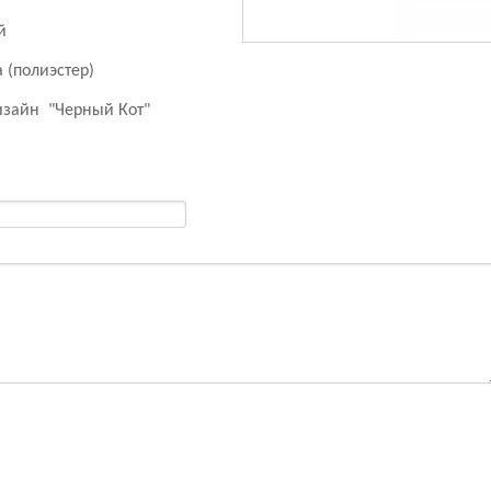
й
 (полиэстер)
изайн "Черный Кот"