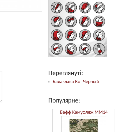
Переглянуті:
Балаклава Кот Черный
Популярне:
Бафф Камуфляж ММ14
Бафф