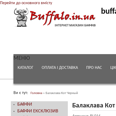
Перейти до основного вмісту
buff
МЕНЮ
КАТАЛОГ
ОПЛАТА І ДОСТАВКА
ПРО НАС
ЦІ
Ви є тут
Головна
»
Балаклава Кот Черный
БАФФИ
Балаклава Кот
БАФФИ ЕКСКЛЮЗИВ