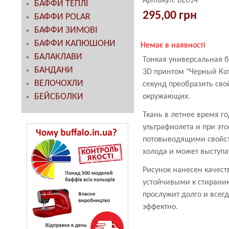
Артикул:
BL014
БАФФИ ТЕПЛІ
295,00 грн
БАФФИ POLAR
БАФФИ ЗИМОВІ
БАФФИ КАПЮШОНИ
Немає в наявності
БАЛАКЛАВИ
Тонкая универсальная 
БАНДАНИ
3D принтом "Черный Ко
ВЕЛОЧОХЛИ
секунд преобразить сво
БЕЙСБОЛКИ
окружающих.
Ткань в летнее время г
ультрафиолета и при э
потовыводящими свойст
холода и может выступа
Рисунок нанесен качес
устойчивыми к стиранию
прослужит долго и всегд
эффектно.