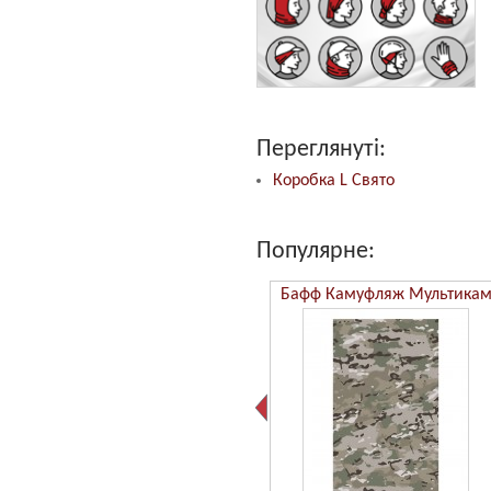
Переглянуті:
Коробка L Свято
Популярне:
Бафф Камуфляж ММ14
Бафф Камуфляж Мультика