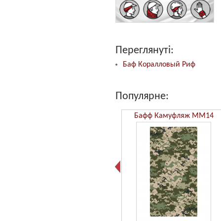
Переглянуті:
Баф Коралловый Риф
Популярне:
Бафф Камуфляж ММ14