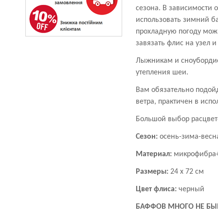
сезона. В зависимости 
использовать зимний б
прохладную погоду можн
завязать флис на узел 
Лыжникам и сноубордис
утепления шеи.
Вам обязательно подойд
ветра, практичен в испо
Большой выбор расцвето
Сезон:
осень-зима-вес
Материал:
микрофибра
Размеры:
24 х 72 см
Цвет флиса:
черный
БАФФОВ МНОГО НЕ БЫ