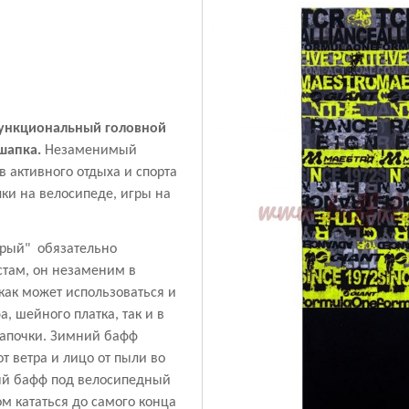
ункциональный головной
шапка.
Незаменимый
в активного отдыха и спорта
лки на велосипеде, игры на
ерый" обязательно
стам, он незаменим в
 как может использоваться и
а, шейного платка, так и в
шапочки. Зимний бафф
 ветра и лицо от пыли во
ый бафф под велосипедный
м кататься до самого конца