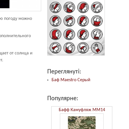
ую погоду можно
ополнительного
ает от солнца и
ет.
Переглянуті:
Баф Maestro Серый
Популярне:
Бафф Камуфляж ММ14
Бафф