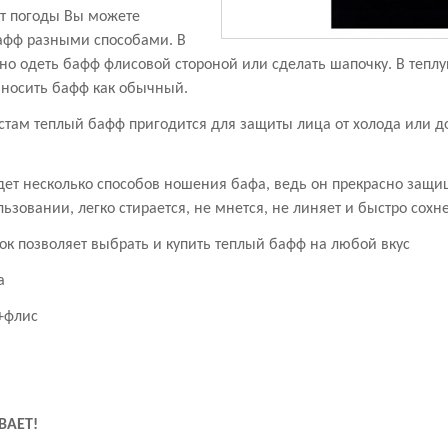
от погоды Вы можете
афф разными способами. В
о одеть бафф флисовой стороной или сделать шапочку. В тепл
и носить бафф как обычный.
там теплый бафф пригодится для защиты лица от холода или д
ет несколько способов ношения бафа, ведь он прекрасно защищ
льзовании, легко стирается, не мнется, не линяет и быстро сохн
к позволяет выбрать и купить теплый бафф на любой вкус
на
+флис
ВАЕТ!