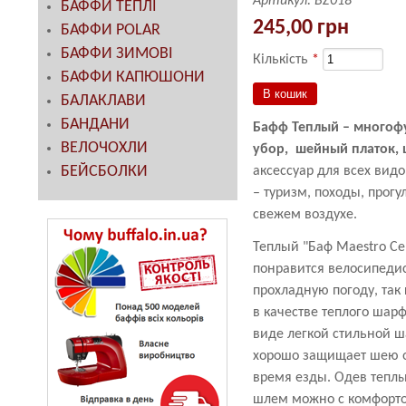
Артикул:
BZ018
БАФФИ ТЕПЛІ
245,00 грн
БАФФИ POLAR
БАФФИ ЗИМОВІ
Кількість
*
БАФФИ КАПЮШОНИ
БАЛАКЛАВИ
БАНДАНИ
Бафф Теплый – многоф
ВЕЛОЧОХЛИ
убор, шейный платок, 
БЕЙСБОЛКИ
аксессуар для всех видо
– туризм, походы, прогу
свежем воздухе.
Теплый "Баф Maestro С
понравится велосипеди
прохладную погоду, так
в качестве теплого шарф
виде легкой стильной 
хорошо защищает шею от
время езды. Одев тепл
шлем можно с комфорто