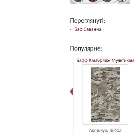
Переглянуті:
Баф Саванна
Популярне:
Бафф Камуфляж ММ14
Бафф Камуфляж Мультика
Артикул:
BF601
Артикул:
BF602