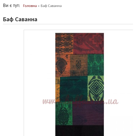
Ви є тут
Головна
»
Баф Саванна
Баф Саванна