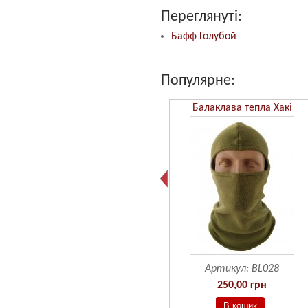
Переглянуті:
Бафф Голубой
Популярне:
Бафф Камуфляж ММ14
Балаклава тепла Хакі
Артикул:
BF601
Артикул:
BL028
190,00 грн
250,00 грн