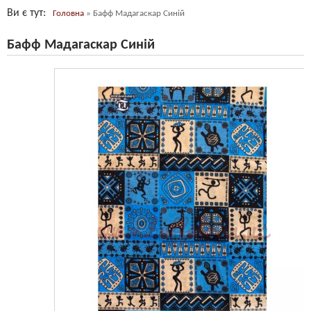
Ви є тут
Головна
»
Бафф Мадагаскар Синій
Бафф Мадагаскар Синій