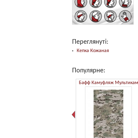
Переглянуті:
Кепка Кожаная
Популярне:
Бафф Камуфляж ММ14
Бафф Камуфляж Мультика